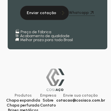
Whatsapp
Enviar cotação
🏭 Preço de fábrica
🎯 Acabamento de qualidade
🚚 Melhor prazo para todo Brasil
Produtos
Empresa
Envie sua cotação
Chapa expandida
Sobre
cotacao@cosiaco.com.br
Chapa perfurada
Contato
Brises metálicos